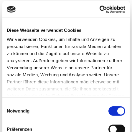
Datenschutzerklärung
Wir freuen uns sehr über Ihr Interesse an unserem
Diese Webseite verwendet Cookies
Unternehmen. Datenschutz hat einen besonders hohen
Wir verwenden Cookies, um Inhalte und Anzeigen zu
Stellenwert für die Geschäftsleitung der Lübke & Vogt
personalisieren, Funktionen für soziale Medien anbieten
GmbH & Co. KG. Eine Nutzung der Internetseiten der
zu können und die Zugriffe auf unsere Website zu
Lübke & Vogt GmbH & Co. KG ist grundsätzlich ohne
analysieren. Außerdem geben wir Informationen zu Ihrer
jede Angabe personenbezogener Daten möglich. Sofern
Verwendung unserer Website an unsere Partner für
eine betroffene Person besondere Services unseres
soziale Medien, Werbung und Analysen weiter. Unsere
Unternehmens über unsere Internetseite in Anspruch
Partner führen diese Informationen möglicherweise mit
weiteren Daten zusammen, die Sie ihnen bereitgestellt
nehmen möchte, könnte jedoch eine Verarbeitung
haben oder die sie im Rahmen Ihrer Nutzung der Dienste
personenbezogener Daten erforderlich werden. Ist die
gesammelt haben.
Einwilligungsauswahl
Verarbeitung personenbezogener Daten erforderlich und
Notwendig
besteht für eine solche Verarbeitung keine gesetzliche
Grundlage, holen wir generell eine Einwilligung der
betroffenen Person ein.
Präferenzen