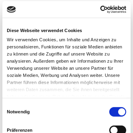
Datenschutzerklärung
Wir freuen uns sehr über Ihr Interesse an unserem
Diese Webseite verwendet Cookies
Unternehmen. Datenschutz hat einen besonders hohen
Wir verwenden Cookies, um Inhalte und Anzeigen zu
Stellenwert für die Geschäftsleitung der Lübke & Vogt
personalisieren, Funktionen für soziale Medien anbieten
GmbH & Co. KG. Eine Nutzung der Internetseiten der
zu können und die Zugriffe auf unsere Website zu
Lübke & Vogt GmbH & Co. KG ist grundsätzlich ohne
analysieren. Außerdem geben wir Informationen zu Ihrer
jede Angabe personenbezogener Daten möglich. Sofern
Verwendung unserer Website an unsere Partner für
eine betroffene Person besondere Services unseres
soziale Medien, Werbung und Analysen weiter. Unsere
Unternehmens über unsere Internetseite in Anspruch
Partner führen diese Informationen möglicherweise mit
weiteren Daten zusammen, die Sie ihnen bereitgestellt
nehmen möchte, könnte jedoch eine Verarbeitung
haben oder die sie im Rahmen Ihrer Nutzung der Dienste
personenbezogener Daten erforderlich werden. Ist die
gesammelt haben.
Einwilligungsauswahl
Verarbeitung personenbezogener Daten erforderlich und
Notwendig
besteht für eine solche Verarbeitung keine gesetzliche
Grundlage, holen wir generell eine Einwilligung der
betroffenen Person ein.
Präferenzen