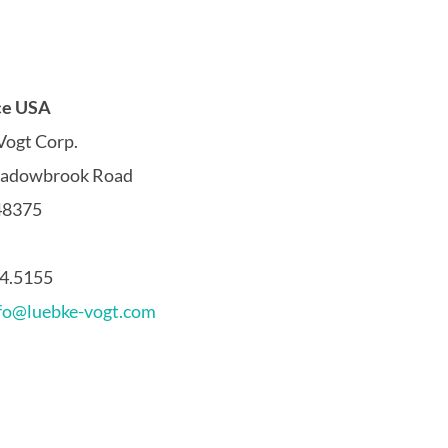
ice USA
Vogt Corp.
adowbrook Road
48375
4.5155
fo@luebke-vogt.com