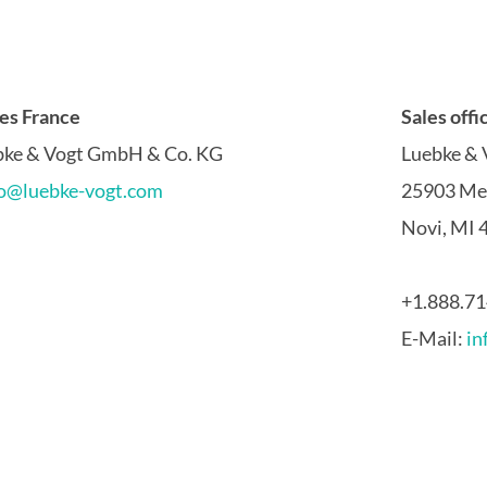
les France
Sales off
bke
&
Vogt GmbH
&
Co. KG
Luebke & 
fo@luebke-vogt.com
25903 Me
Novi, MI 
+1.888.71
E-Mail:
in