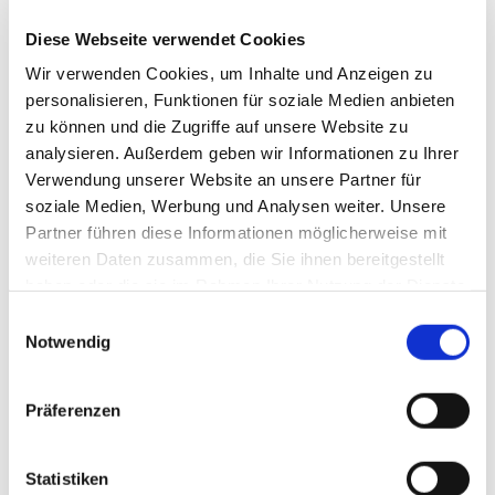
JETZT BEI LÜBKE & VOGT
Diese Webseite verwendet Cookies
BEWERBEN UND
Wir verwenden Cookies, um Inhalte und Anzeigen zu
DURCHSTARTEN.
personalisieren, Funktionen für soziale Medien anbieten
zu können und die Zugriffe auf unsere Website zu
analysieren. Außerdem geben wir Informationen zu Ihrer
Verwendung unserer Website an unsere Partner für
Position
*
soziale Medien, Werbung und Analysen weiter. Unsere
Partner führen diese Informationen möglicherweise mit
weiteren Daten zusammen, die Sie ihnen bereitgestellt
haben oder die sie im Rahmen Ihrer Nutzung der Dienste
Vorname
*
gesammelt haben.
Einwilligungsauswahl
Notwendig
Präferenzen
Nachname
*
Statistiken